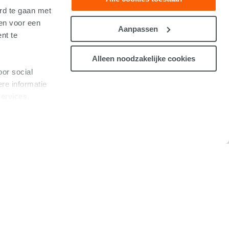
rd te gaan met
ken voor een
Aanpassen
nt te
Alleen noodzakelijke cookies
oor social
re informatie
services.