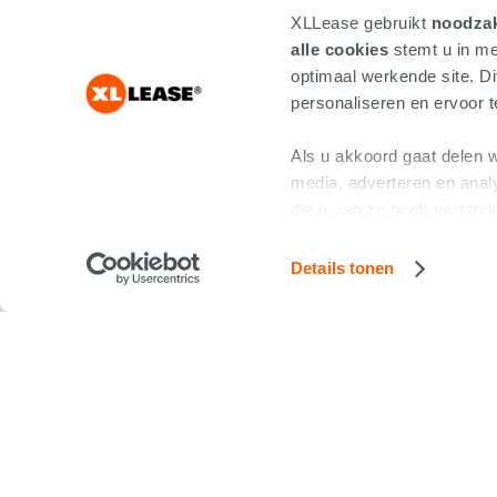
XLLease gebruikt
noodzak
alle cookies
stemt u in me
optimaal werkende site. Di
personaliseren en ervoor te
Als u akkoord gaat delen w
media, adverteren en ana
die u aan ze heeft verstre
Details tonen