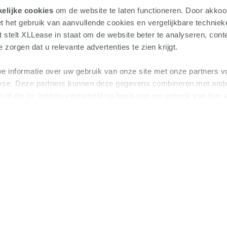
elijke cookies
om de website te laten functioneren. Door akkoo
t het gebruik van aanvullende cookies en vergelijkbare technie
t stelt XLLease in staat om de website beter te analyseren, conte
 zorgen dat u relevante advertenties te zien krijgt.
e informatie over uw gebruik van onze site met onze partners v
lyse. Deze partners kunnen deze gegevens combineren met ande
kt of die ze hebben verzameld op basis van uw gebruik van hun 