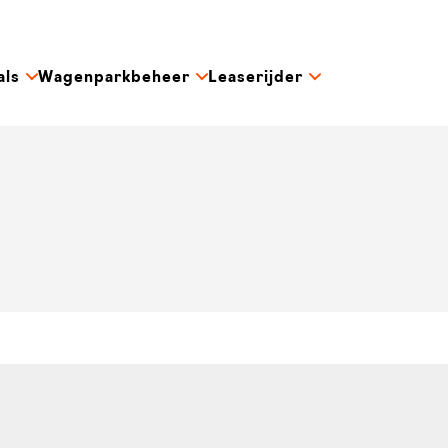
als
Wagenparkbeheer
Leaserijder