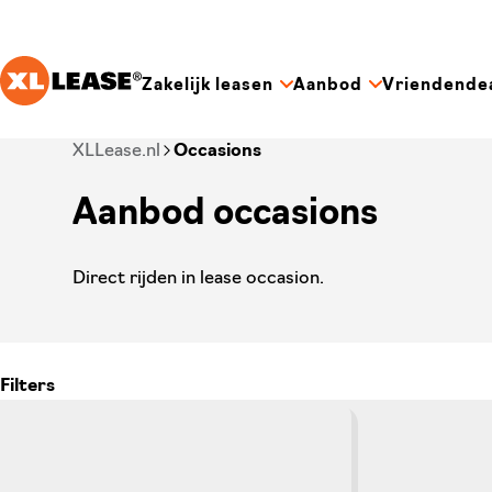
Ga naar hoofdinhoud
Zakelijk leasen
Aanbod
Vriendende
Je bent nu voorbij het hoofdmenu
XLLease.nl
Occasions
Aanbod occasions
Direct rijden in lease occasion.
Filters