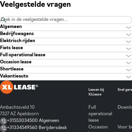
Veelgestelde vragen
Algemeen
Bedrijfswagens
Elektrisch rijden
Fiets lease
Full operational lease
Occasion lease
Shortlease
Vakantieauto
Leasen bij
Snel ger
XLLease
Ambachtsveld 10
Full
Downlo
7327 AZ Apeldoorn
operational
lease
+31553034500 Algemeen
Occasion
Voor b
+31334549560 Berijdersdesk