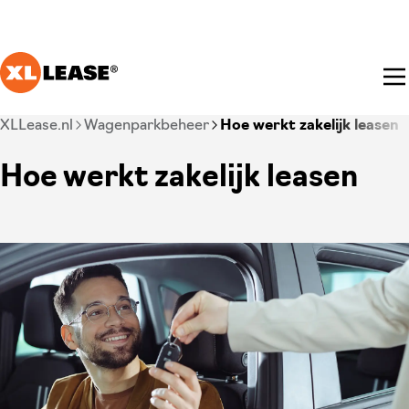
Ga naar hoofdinhoud
Je bent nu voorbij het hoofdmenu
XLLease.nl
Wagenparkbeheer
Hoe werkt zakelijk leasen
Hoe werkt zakelijk leasen