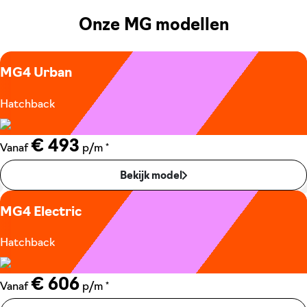
Onze MG modellen
MG4 Urban
Hatchback
€ 493
*
Vanaf
p/m
Bekijk model
MG4 Electric
Hatchback
€ 606
*
Vanaf
p/m