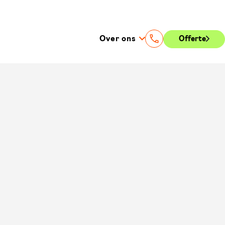
Over ons
Offerte