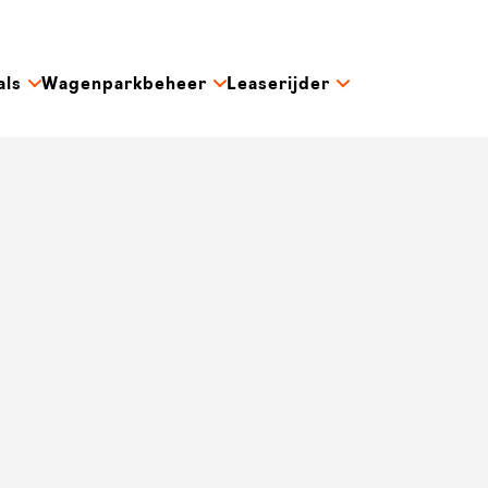
als
Wagenparkbeheer
Leaserijder