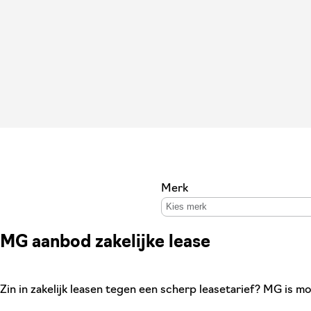
Merk
Kies merk
MG aanbod zakelijke lease
Zin in zakelijk leasen tegen een scherp leasetarief? MG is mo