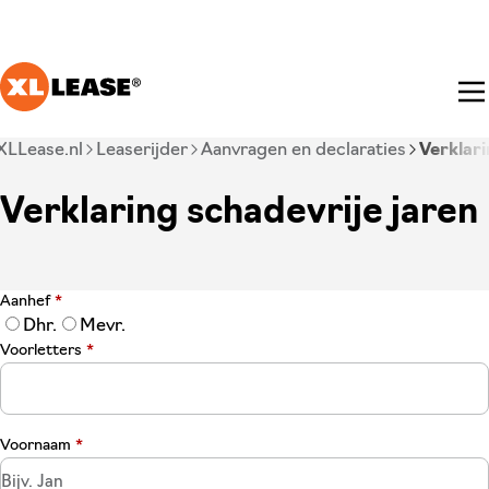
Ga naar hoofdinhoud
Je bent nu voorbij het hoofdmenu
XLLease.nl
Leaserijder
Aanvragen en declaraties
Verklari
Verklaring schadevrije jaren
Aanhef
*
Dhr.
Mevr.
Voorletters
*
Voornaam
*