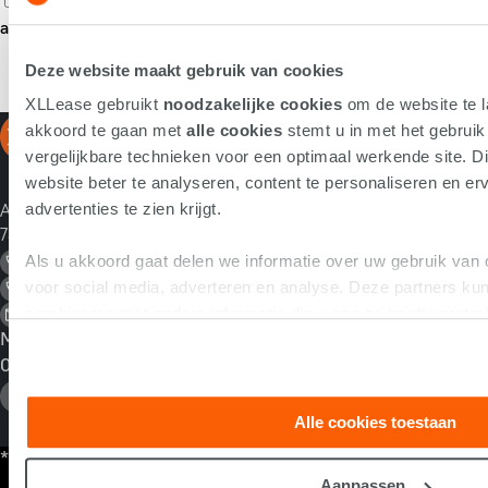
Ja, ik geef toestemming om e-mails met commerciële
aanbiedingen te ontvangen.
Deze website maakt gebruik van cookies
Versturen
XLLease gebruikt
noodzakelijke cookies
om de website te l
akkoord te gaan met
alle cookies
stemt u in met het gebrui
Leasen bij
Snel ger
vergelijkbare technieken voor een optimaal werkende site. Di
XLLease
website beter te analyseren, content te personaliseren en erv
advertenties te zien krijgt.
Ambachtsveld 10
Full
Downlo
7327 AZ Apeldoorn
operational
Als u akkoord gaat delen we informatie over uw gebruik van 
lease
+31553034500 Algemeen
Occasion
Voor b
voor social media, adverteren en analyse. Deze partners k
+31334549560 Berijdersdesk
lease
combineren met andere informatie die u aan ze heeft verstre
info@xllease.nl
Elektrisch
Voor
op basis van uw gebruik van hun services.
Maandag t/m vrijdag bereikbaar van
leasen
wagen
08:30-17:00 uur.
Vriendendeals
Direct
Alle cookies toestaan
Advies
* Aan de berekening kunnen geen rechten ontleend worden.
Aanpassen
Full Operational Lease wordt verstrekt door Volkswagen