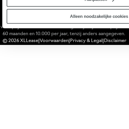
Pon Financial Services B.V. handelend onder de naam
XLLease, gevestigd te Amersfoort en ingeschreven in het
Alleen noodzakelijke cookies
Handelregister onder nummer 20073305. Geadverteerde
vanafprijzen voor nieuwe voertuigen zijn bij een looptijd van
60 maanden en 10.000 per jaar, tenzij anders aangegeven.
© 2026 XLLease
Voorwaarden
Privacy & Legal
Disclaimer
|
|
|