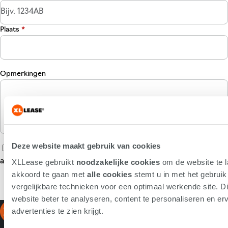
Plaats
*
Opmerkingen
Deze website maakt gebruik van cookies
Ja, ik geef toestemming om e-mails met commerciële
aanbiedingen te ontvangen.
XLLease gebruikt
noodzakelijke cookies
om de website te l
akkoord te gaan met
alle cookies
stemt u in met het gebrui
vergelijkbare technieken voor een optimaal werkende site. Di
Versturen
website beter te analyseren, content te personaliseren en erv
advertenties te zien krijgt.
Leasen bij
Snel ger
XLLease