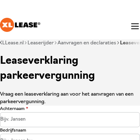
Ga naar hoofdinhoud
Je bent nu voorbij het hoofdmenu
XLLease.nl
Leaserijder
Aanvragen en declaraties
Leaseve
Leaseverklaring
parkeervergunning
Vraag een leaseverklaring aan voor het aanvragen van een
parkeervergunning.
Achternaam
*
Bedrijfsnaam