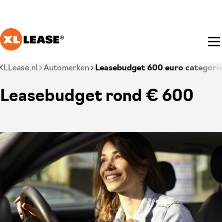
Ga naar hoofdinhoud
Je bent nu voorbij het hoofdmenu
XLLease.nl
Automerken
Leasebudget 600 euro categorie
Leasebudget rond € 600