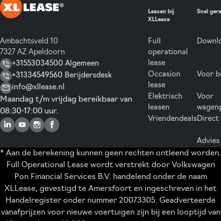
Leasen bij
Snel ger
XLLease
Ambachtsveld 10
Full
Downlo
7327 AZ Apeldoorn
operational
lease
+31553034500 Algemeen
Occasion
Voor b
+31334549560 Berijdersdesk
lease
info@xllease.nl
Elektrisch
Voor
Maandag t/m vrijdag bereikbaar van
leasen
wagen
08:30-17:00 uur.
Vriendendeals
Direct
Advies
* Aan de berekening kunnen geen rechten ontleend worden.
Full Operational Lease wordt verstrekt door Volkswagen
Pon Financial Services B.V. handelend onder de naam
XLLease, gevestigd te Amersfoort en ingeschreven in het
Handelregister onder nummer 20073305. Geadverteerde
vanafprijzen voor nieuwe voertuigen zijn bij een looptijd van