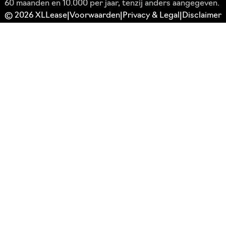
60 maanden en 10.000 per jaar, tenzij anders aangegeven.
© 2026 XLLease
Voorwaarden
Privacy & Legal
Disclaimer
|
|
|