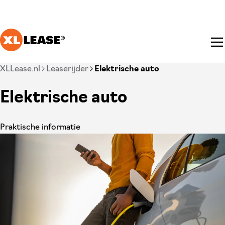
Ga naar hoofdinhoud
Je bent nu voorbij het hoofdmenu
XLLease.nl
Leaserijder
Elektrische auto
Elektrische auto
Praktische informatie