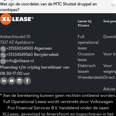
Wat zijn de voordelen van de MTC Shuttel druppel en
combipas?
Leasen bij
Snel ger
XLLease
Ambachtsveld 10
Full
Downlo
7327 AZ Apeldoorn
operational
lease
+31553034500 Algemeen
Occasion
Voor b
+31334549560 Berijdersdesk
lease
info@xllease.nl
Elektrisch
Voor
Maandag t/m vrijdag bereikbaar van
leasen
wagen
08:30-17:00 uur.
Vriendendeals
Direct
Advies
* Aan de berekening kunnen geen rechten ontleend worden.
Full Operational Lease wordt verstrekt door Volkswagen
Pon Financial Services B.V. handelend onder de naam
XLLease, gevestigd te Amersfoort en ingeschreven in het