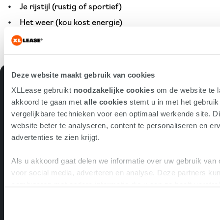
Je rijstijl (rustig of sportief)
Het weer (kou kost energie)
Gebruik van verwarming, airco of andere
stroomvreters
Deze website maakt gebruik van cookies
XLLease gebruikt
noodzakelijke cookies
om de website te l
Berijdersdesk
akkoord te gaan met
alle cookies
stemt u in met het gebrui
vergelijkbare technieken voor een optimaal werkende site. Di
Voor alle vragen en verzoeken over jouw
website beter te analyseren, content te personaliseren en erv
leaseauto bel je met onze Berijdersdesk.
advertenties te zien krijgt.
Bereikbaar op werkdagen tussen 8.30 en
Als u akkoord gaat delen we informatie over uw gebruik van 
17.00 uur. Voor dringende zaken als pech en
voor social media, adverteren en analyse. Deze partners k
schade staan we je 7 dagen per week, 24 uur
combineren met andere informatie die u aan ze heeft verstre
per dag bij.
op basis van uw gebruik van hun services.
033 - 45 49 560