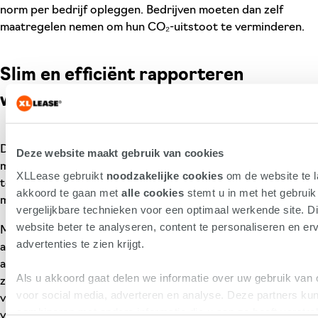
norm per bedrijf opleggen. Bedrijven moeten dan zelf
maatregelen nemen om hun CO₂-uitstoot te verminderen.
Slim en efficiënt rapporteren
werkgebonden personenmobiliteit
De rapportage brengt extra administratieve lasten met zich
Deze website maakt gebruik van cookies
mee. Om dat te beperken, is er de Shuttel-app: een
XLLease gebruikt
noodzakelijke cookies
om de website te l
totaaloplossing voor CO₂-registratie en duurzame
akkoord te gaan met
alle cookies
stemt u in met het gebrui
mobiliteit.
vergelijkbare technieken voor een optimaal werkende site. Di
website beter te analyseren, content te personaliseren en erv
Met Shuttel worden alle reisbewegingen van medewerkers
advertenties te zien krijgt.
automatisch vastgelegd, ongeacht het vervoermiddel. De
app registreert de kilometers én de CO₂-uitstoot per rit,
Als u akkoord gaat delen we informatie over uw gebruik van 
zodat u direct inzicht heeft in de totale impact. De
voor social media, adverteren en analyse. Deze partners k
verzamelde gegevens kunt u vervolgens eenvoudig indienen
combineren met andere informatie die u aan ze heeft verstre
via het officiële rapportageportaal. Meer weten? Kijk op