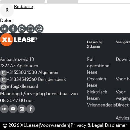
Redactie
R
Delen
Leasen bij
Snel ger
XLLease
Ambachtsveld 10
Full
Downlo
7327 AZ Apeldoorn
operational
lease
+31553034500 Algemeen
Occasion
Voor b
+31334549560 Berijdersdesk
lease
info@xllease.nl
Elektrisch
Voor
Maandag t/m vrijdag bereikbaar van
leasen
wagen
08:30-17:00 uur.
Vriendendeals
Direct
Advies
© 2026 XLLease
Voorwaarden
Privacy & Legal
Disclaimer
|
|
|