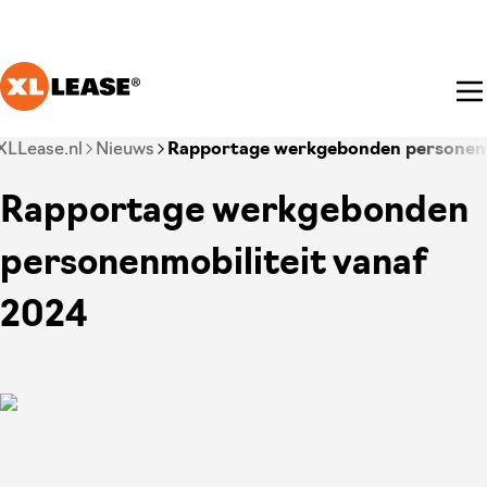
Ga naar hoofdinhoud
Je bent nu voorbij het hoofdmenu
XLLease.nl
Nieuws
Rapportage werkgebonden personenm
Rapportage werkgebonden
personenmobiliteit vanaf
2024