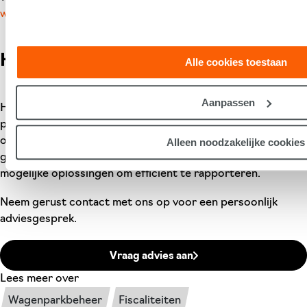
op basis van uw gebruik van hun services.
www.shuttel.nl
.
Helder advies van XLLease
Alle cookies toestaan
Aanpassen
Heeft u vragen over de rapportage werkgebonden
personenmobiliteit en wat dit betekent voor uw
organisatie? De adviseurs van XLLease helpen u graag. We
Alleen noodzakelijke cookies
geven inzicht in de gevolgen, de praktische aanpak en
mogelijke oplossingen om efficiënt te rapporteren.
Neem gerust contact met ons op voor een persoonlijk
adviesgesprek.
Vraag advies aan
Lees meer over
Wagenparkbeheer
Fiscaliteiten